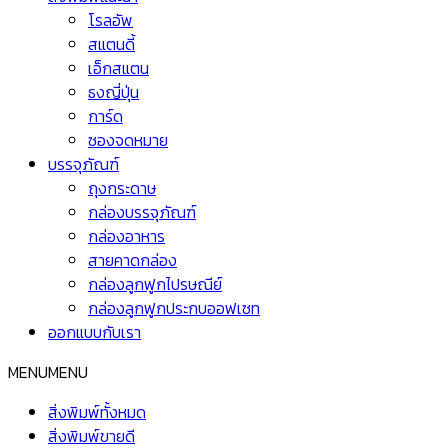
โรลอัพ
สแตนดี้
เอ็กสแตน
ธงญี่ปุ่น
การ์ด
ซองจดหมาย
บรรจุภัณฑ์
ถุงกระดาษ
กล่องบรรจุภัณฑ์
กล่องอาหาร
สายคาดกล่อง
กล่องลูกฟูกไปรษณีย์
กล่องลูกฟูกประกบออฟเซท
ออกแบบกับเรา
MENU
MENU
สิ่งพิมพ์ทั้งหมด
สิ่งพิมพ์ขายดี