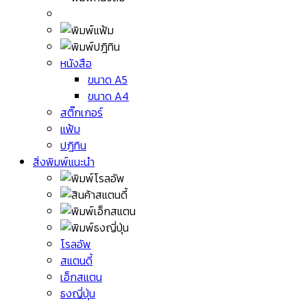
หนังสือ
ขนาด A5
ขนาด A4
สติ๊กเกอร์
แฟ้ม
ปฎิทิน
สิ่งพิมพ์แนะนำ
โรลอัพ
สแตนดี้
เอ็กสแตน
ธงญี่ปุ่น