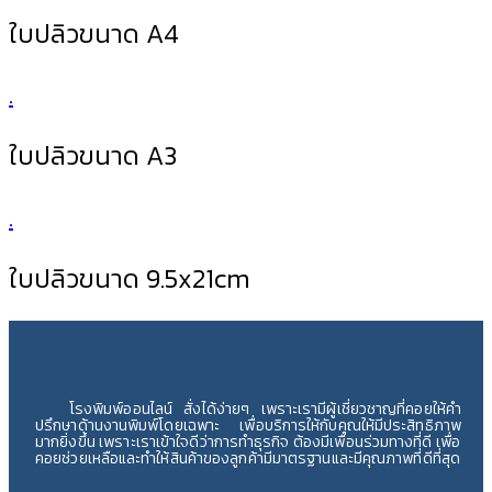
ใบปลิวขนาด A4
.
ใบปลิวขนาด A3
.
ใบปลิวขนาด 9.5x21cm
โรงพิมพ์ออนไลน์ สั่งได้ง่ายๆ เพราะเรามีผู้เชี่ยวชาญที่คอยให้คำ
ปรึกษาด้านงานพิมพ์โดยเฉพาะ เพื่อบริการให้กับคุณให้มีประสิทธิภาพ
มากยิ่งขึ้น เพราะเราเข้าใจดีว่าการทำธุรกิจ ต้องมีเพื่อนร่วมทางที่ดี เพื่อ
คอยช่วยเหลือและทำให้สินค้าของลูกค้ามีมาตรฐานและมีคุณภาพที่ดีที่สุด