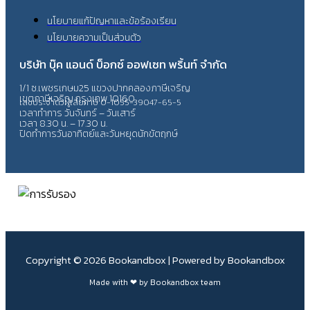
นโยบายแก้ปัญหาและข้อร้องเรียน
นโยบายความเป็นส่วนตัว
บริษัท บุ๊ค แอนด์ บ็อกซ์ ออฟเซท พริ้นท์ จำกัด
1/1 ซ.เพชรเกษม25 แขวงปากคลองภาษีเจริญ
เขตภาษีเจริญ กรุงเทพ 10160
เลขประจำตัวผู้เสียภาษี 0-1055-39047-65-5
เวลาทำการ วันจันทร์ – วันเสาร์
เวลา 8.30 น. – 17.30 น.
ปิดทำการวันอาทิตย์และวันหยุดนักขัตฤกษ์
Copyright © 2026 Bookandbox | Powered by Bookandbox
Made with ❤ by Bookandbox team