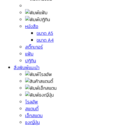
หนังสือ
ขนาด A5
ขนาด A4
สติ๊กเกอร์
แฟ้ม
ปฎิทิน
สิ่งพิมพ์แนะนำ
โรลอัพ
สแตนดี้
เอ็กสแตน
ธงญี่ปุ่น