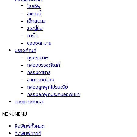
โรลอัพ
สแตนดี้
เอ็กสแตน
ธงญี่ปุ่น
การ์ด
ซองจดหมาย
บรรจุภัณฑ์
ถุงกระดาษ
กล่องบรรจุภัณฑ์
กล่องอาหาร
สายคาดกล่อง
กล่องลูกฟูกไปรษณีย์
กล่องลูกฟูกประกบออฟเซท
ออกแบบกับเรา
MENU
MENU
สิ่งพิมพ์ทั้งหมด
สิ่งพิมพ์ขายดี