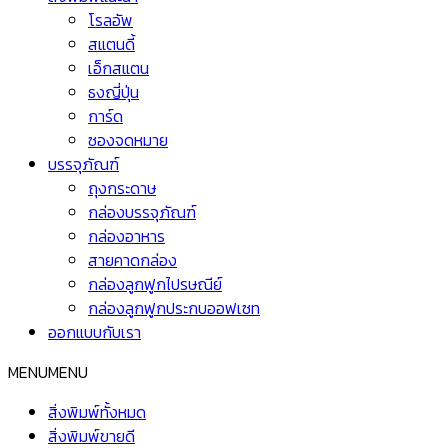
โรลอัพ
สแตนดี้
เอ็กสแตน
ธงญี่ปุ่น
การ์ด
ซองจดหมาย
บรรจุภัณฑ์
ถุงกระดาษ
กล่องบรรจุภัณฑ์
กล่องอาหาร
สายคาดกล่อง
กล่องลูกฟูกไปรษณีย์
กล่องลูกฟูกประกบออฟเซท
ออกแบบกับเรา
MENU
MENU
สิ่งพิมพ์ทั้งหมด
สิ่งพิมพ์ขายดี