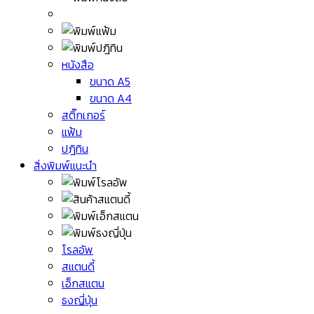
หนังสือ
ขนาด A5
ขนาด A4
สติ๊กเกอร์
แฟ้ม
ปฎิทิน
สิ่งพิมพ์แนะนำ
โรลอัพ
สแตนดี้
เอ็กสแตน
ธงญี่ปุ่น