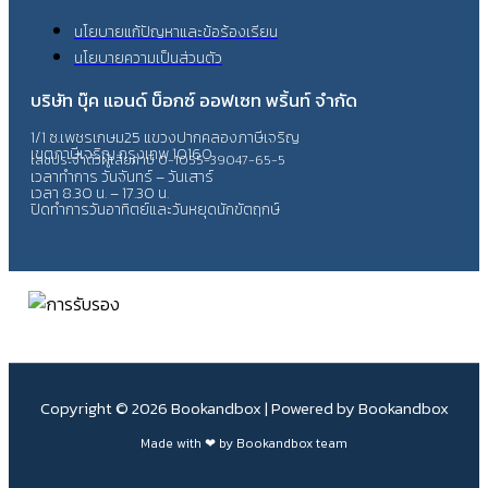
นโยบายแก้ปัญหาและข้อร้องเรียน
นโยบายความเป็นส่วนตัว
บริษัท บุ๊ค แอนด์ บ็อกซ์ ออฟเซท พริ้นท์ จำกัด
1/1 ซ.เพชรเกษม25 แขวงปากคลองภาษีเจริญ
เขตภาษีเจริญ กรุงเทพ 10160
เลขประจำตัวผู้เสียภาษี 0-1055-39047-65-5
เวลาทำการ วันจันทร์ – วันเสาร์
เวลา 8.30 น. – 17.30 น.
ปิดทำการวันอาทิตย์และวันหยุดนักขัตฤกษ์
Copyright © 2026 Bookandbox | Powered by Bookandbox
Made with ❤ by Bookandbox team