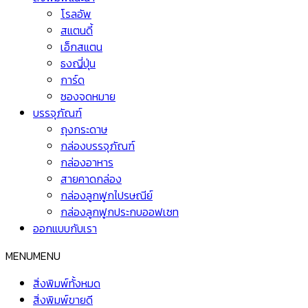
โรลอัพ
สแตนดี้
เอ็กสแตน
ธงญี่ปุ่น
การ์ด
ซองจดหมาย
บรรจุภัณฑ์
ถุงกระดาษ
กล่องบรรจุภัณฑ์
กล่องอาหาร
สายคาดกล่อง
กล่องลูกฟูกไปรษณีย์
กล่องลูกฟูกประกบออฟเซท
ออกแบบกับเรา
MENU
MENU
สิ่งพิมพ์ทั้งหมด
สิ่งพิมพ์ขายดี