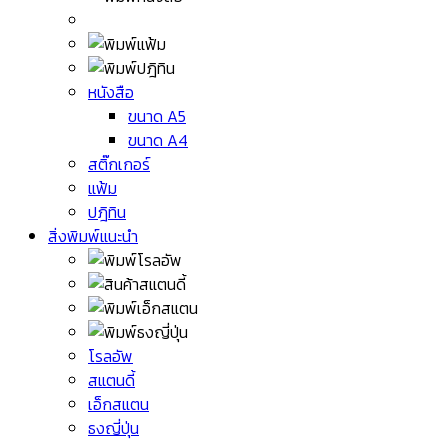
หนังสือ
ขนาด A5
ขนาด A4
สติ๊กเกอร์
แฟ้ม
ปฎิทิน
สิ่งพิมพ์แนะนำ
โรลอัพ
สแตนดี้
เอ็กสแตน
ธงญี่ปุ่น