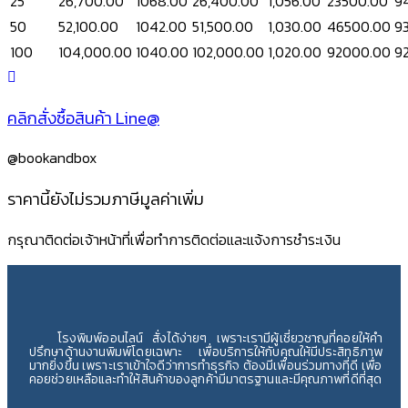
25
26,700.00
1068.00
26,400.00
1,056.00
23500.00
9
50
52,100.00
1042.00
51,500.00
1,030.00
46500.00
9
100
104,000.00
1040.00
102,000.00
1,020.00
92000.00
9
คลิกสั่งซื้อสินค้า Line@
@bookandbox
ราคานี้ยังไม่รวมภาษีมูลค่าเพิ่ม
กรุณาติดต่อเจ้าหน้าที่เพื่อทำการติดต่อและแจ้งการชำระเงิน
โรงพิมพ์ออนไลน์ สั่งได้ง่ายๆ เพราะเรามีผู้เชี่ยวชาญที่คอยให้คำ
ปรึกษาด้านงานพิมพ์โดยเฉพาะ เพื่อบริการให้กับคุณให้มีประสิทธิภาพ
มากยิ่งขึ้น เพราะเราเข้าใจดีว่าการทำธุรกิจ ต้องมีเพื่อนร่วมทางที่ดี เพื่อ
คอยช่วยเหลือและทำให้สินค้าของลูกค้ามีมาตรฐานและมีคุณภาพที่ดีที่สุด