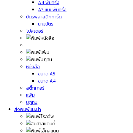
A4 พับครึ่ง
A3 แบบพับครึ่ง
บัตรพลาสติกการ์ด
นามบัตร
โปสเตอร์
หนังสือ
ขนาด A5
ขนาด A4
สติ๊กเกอร์
แฟ้ม
ปฎิทิน
สิ่งพิมพ์แนะนำ