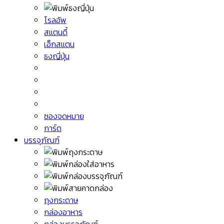
โรลอัพ
สแตนดี้
เอ็กสแตน
ธงญี่ปุ่น
ซองจดหมาย
การ์ด
บรรจุภัณฑ์
ถุงกระดาษ
กล่องอาหาร