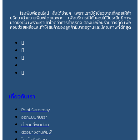
โรงพิมพ์ออนไลน์ สั่งได้ง่ายๆ เพราะเรามีผู้เชี่ยวชาญที่คอยให้คำ
ปรึกษาด้านงานพิมพ์โดยเฉพาะ เพื่อบริการให้กับคุณให้มีประสิทธิภาพ
มากยิ่งขึ้น เพราะเราเข้าใจดีว่าการทำธุรกิจ ต้องมีเพื่อนร่วมทางที่ดี เพื่อ
คอยช่วยเหลือและทำให้สินค้าของลูกค้ามีมาตรฐานและมีคุณภาพที่ดีที่สุด
เกี่ยวกับเรา
Print Sameday
ออกแบบกับเรา
คำถามที่พบบ่อย
ตัวอย่างงานพิมพ์
โปรโมชั่นพิเศษ