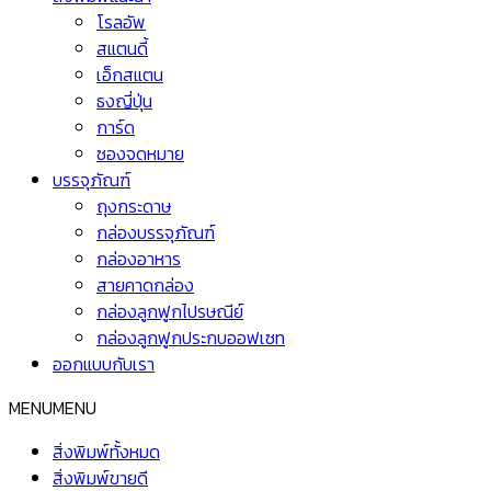
โรลอัพ
สแตนดี้
เอ็กสแตน
ธงญี่ปุ่น
การ์ด
ซองจดหมาย
บรรจุภัณฑ์
ถุงกระดาษ
กล่องบรรจุภัณฑ์
กล่องอาหาร
สายคาดกล่อง
กล่องลูกฟูกไปรษณีย์
กล่องลูกฟูกประกบออฟเซท
ออกแบบกับเรา
MENU
MENU
สิ่งพิมพ์ทั้งหมด
สิ่งพิมพ์ขายดี