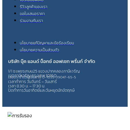
รีวิวลูกค้าของเรา
ขอใบเสนอราคา
ร่วมงานกับเรา
นโยบายแก้ปัญหาและข้อร้องเรียน
นโยบายความเป็นส่วนตัว
บริษัท บุ๊ค แอนด์ บ็อกซ์ ออฟเซท พริ้นท์ จำกัด
1/1 ซ.เพชรเกษม25 แขวงปากคลองภาษีเจริญ
เขตภาษีเจริญ กรุงเทพ 10160
เลขประจำตัวผู้เสียภาษี 0-1055-39047-65-5
เวลาทำการ วันจันทร์ – วันเสาร์
เวลา 8.30 น. – 17.30 น.
ปิดทำการวันอาทิตย์และวันหยุดนักขัตฤกษ์