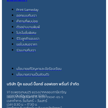
Print Sameday
ออกแบบกับเรา
คำถามที่พบบ่อย
ตัวอย่างงานพิมพ์
โปรโมชั่นพิเศษ
รีวิวลูกค้าของเรา
ขอใบเสนอราคา
ร่วมงานกับเรา
นโยบายแก้ปัญหาและข้อร้องเรียน
นโยบายความเป็นส่วนตัว
บริษัท บุ๊ค แอนด์ บ็อกซ์ ออฟเซท พริ้นท์ จำกัด
1/1 ซ.เพชรเกษม25 แขวงปากคลองภาษีเจริญ
เขตภาษีเจริญ กรุงเทพ 10160
เลขประจำตัวผู้เสียภาษี 0-1055-39047-65-5
เวลาทำการ วันจันทร์ – วันเสาร์
เวลา 8.30 น. – 17.30 น.