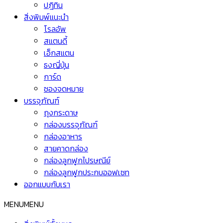
ปฎิทิน
สิ่งพิมพ์แนะนำ
โรลอัพ
สแตนดี้
เอ็กสแตน
ธงญี่ปุ่น
การ์ด
ซองจดหมาย
บรรจุภัณฑ์
ถุงกระดาษ
กล่องบรรจุภัณฑ์
กล่องอาหาร
สายคาดกล่อง
กล่องลูกฟูกไปรษณีย์
กล่องลูกฟูกประกบออฟเซท
ออกแบบกับเรา
MENU
MENU