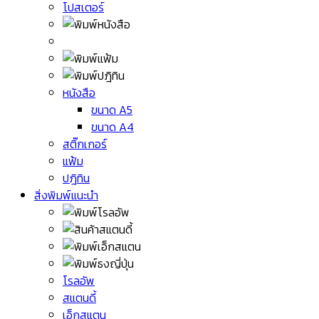
โปสเตอร์
หนังสือ
ขนาด A5
ขนาด A4
สติ๊กเกอร์
แฟ้ม
ปฎิทิน
สิ่งพิมพ์แนะนำ
โรลอัพ
สแตนดี้
เอ็กสแตน